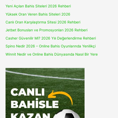
Yeni Açılan Bahis Siteleri 2026 Rehberi
Yüksek Oran Veren Bahis Siteleri 2026
Canlı Oran Karşılaştırma Sitesi 2026 Rehberi
Jetbet Bonusları ve Promosyonları 2026 Rehberi
Casher Güvenilir Mi? 2026 Yılı Değerlendirme Rehberi
Spino Nedir 2026 – Online Bahis Oyunlarında Yenilikçi
Winnit Nedir ve Online Bahis Dünyasında Nasıl Bir Yere