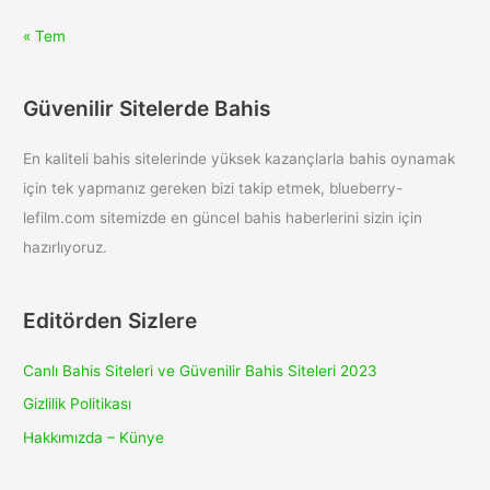
« Tem
Güvenilir Sitelerde Bahis
En kaliteli bahis sitelerinde yüksek kazançlarla bahis oynamak
için tek yapmanız gereken bizi takip etmek, blueberry-
lefilm.com sitemizde en güncel bahis haberlerini sizin için
hazırlıyoruz.
Editörden Sizlere
Canlı Bahis Siteleri ve Güvenilir Bahis Siteleri 2023
Gizlilik Politikası
Hakkımızda – Künye