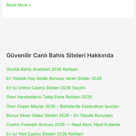
Bedava
Read More »
Bahis
Veren
Siteler
Güvenilir Canlı Bahis Siteleri Hakkında
Günlük Bahis Analizleri 2026 Rehberi
En Yüksek Hoş Geldin Bonusu Veren Siteler 2026
En İyi Online Casino Siteleri 2026 Seçimi
Oran Hareketlerini Takip Etme Rehberi 2026
Oran Düşen Maçlar 2026 – Bahislerde Kazandıran İpuçları
Bonus Veren İddaa Siteleri 2026 – En Yüksek Bonusları
Casino Freespin Bonusu 2026 — Nasıl Alınır, Nasıl Kullanılır
En İyi Yeni Casino Siteleri 2026 Rehberi