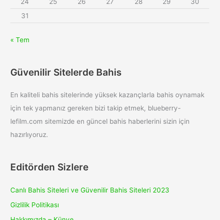
24
25
26
27
28
29
30
31
« Tem
Güvenilir Sitelerde Bahis
En kaliteli bahis sitelerinde yüksek kazançlarla bahis oynamak
için tek yapmanız gereken bizi takip etmek, blueberry-
lefilm.com sitemizde en güncel bahis haberlerini sizin için
hazırlıyoruz.
Editörden Sizlere
Canlı Bahis Siteleri ve Güvenilir Bahis Siteleri 2023
Gizlilik Politikası
Hakkımızda – Künye