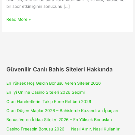
bir spor etkinliğinin sonucunu […]
Bahisten
Read More »
Yasa
Dışı
Para
Kazanma
Yolları
Güvenilir Canlı Bahis Siteleri Hakkında
En Yüksek Hoş Geldin Bonusu Veren Siteler 2026
En İyi Online Casino Siteleri 2026 Seçimi
Oran Hareketlerini Takip Etme Rehberi 2026
Oran Düşen Maçlar 2026 – Bahislerde Kazandıran İpuçları
Bonus Veren İddaa Siteleri 2026 – En Yüksek Bonusları
Casino Freespin Bonusu 2026 — Nasıl Alınır, Nasıl Kullanılır