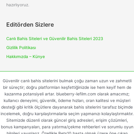
hazırlıyoruz.
Editörden Sizlere
Canlı Bahis Siteleri ve Güvenilir Bahis Siteleri 2023
Gizlilik Politikası
Hakkımızda – Künye
Güvenilir canlı bahis sitelerini bulmak çoğu zaman uzun ve zahmetli
bir süreçtir; doğru platformları keşfettiğinizde ise hem keyif hem de
kazanma potansiyeli artar. blueberry-lefilm.com olarak amacımız;
kullanıcı deneyimi, güvenlik, ödeme hızları, oran kalitesi ve müşteri
desteği gibi kritik ölçütlere dayanarak bahis sitelerini tarafsız biçimde
incelemek, doğru karşılaştırmalarla seçim yapmanızı kolaylaştırmaktır.
Sitemizde düzenli olarak güncel giriş adresleri, erişim çözümleri,
bonus kampanyaları, para yatırma/çekme rehberleri ve sorumlu oyun
bilgileri yayınlarız. Özellikle Bets10 başta olmak üzere öne çıkan