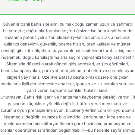
Güvenilir canlı bahis sitelerini bulmak çoğu zaman uzun ve zahmetli
bir süreçtir; doğru platformları keşfettiğinizde ise hem keyif hem de
kazanma potansiyeli artar. blueberry-lefilm.com olarak amacımız;
kullanıcı deneyimi, güvenlik, ödeme hızları, oran kalitesi ve müşteri
desteği gibi kritik ölçütlere dayanarak bahis sitelerini tarafsız biçimde
incelemek, doğru karşılaştırmalarla seçim yapmanızı kolaylaştırmaktır.
Sitemizde düzenli olarak güncel giriş adresleri, erişim çözümleri,
bonus kampanyaları, para yatırma/çekme rehberleri ve sorumlu oyun
bilgileri yayınlarız. Özellikle Bets10 başta olmak üzere öne çıkan
markalarla ilgili derinlemesine analizler, ipuçları ve sık sorulan sorulara
yanıt veren kapsamlı içerikler bulabilirsiniz.
Unutmayın: Bahis risk içerir ve her zaman kaybetme olasılığı vardır. 18
yaşından küçüklere yönelik değildir. Lütfen yerel mevzuata ve
sorumlu oyun prensiplerine uyun. blueberry-lefilm.com bir oyun/bahis
işletmecisi değildir; yalnızca bilgilendirici içerik sunar. İnceleme ve
yönlendirmelerimiz editoryal ilkelere göre hazırlanır, promosyon ve
oranlar operatörler tarafından değiştirilebilir—bu nedenle sayfalarımızı