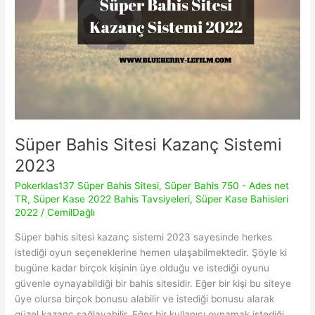
Süper Bahis Sitesi Kazanç Sistemi
2023
Pokerklas137 Süper Bahis Sitesi
,
Süper Bahis 750 - Ades net
TR
,
Süper Kase 2022 Bahis Tavsiyeleri
,
Süper Kase Bahisleri
2022
/
CemilDağlı
Süper bahis sitesi kazanç sistemi 2023 sayesinde herkes
istediği oyun seçeneklerine hemen ulaşabilmektedir. Şöyle ki
bugüne kadar birçok kişinin üye olduğu ve istediği oyunu
güvenle oynayabildiği bir bahis sitesidir. Eğer bir kişi bu siteye
üye olursa birçok bonusu alabilir ve istediği bonusu alarak
güzel kazanç sağlayabilir. Eğer bir kullanıcı oynamak istediği