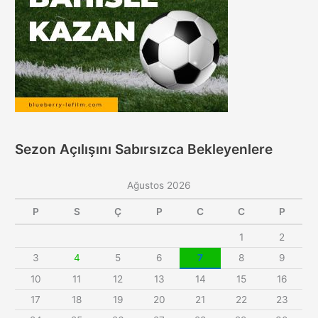
Sezon Açılışını Sabırsızca Bekleyenlere
Ağustos 2026
P
S
Ç
P
C
C
P
1
2
3
4
5
6
7
8
9
10
11
12
13
14
15
16
17
18
19
20
21
22
23