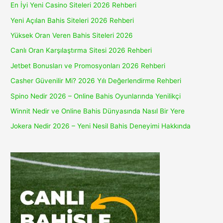
En İyi Yeni Casino Siteleri 2026 Rehberi
Yeni Açılan Bahis Siteleri 2026 Rehberi
Yüksek Oran Veren Bahis Siteleri 2026
Canlı Oran Karşılaştırma Sitesi 2026 Rehberi
Jetbet Bonusları ve Promosyonları 2026 Rehberi
Casher Güvenilir Mi? 2026 Yılı Değerlendirme Rehberi
Spino Nedir 2026 – Online Bahis Oyunlarında Yenilikçi
Winnit Nedir ve Online Bahis Dünyasında Nasıl Bir Yere
Jokera Nedir 2026 – Yeni Nesil Bahis Deneyimi Hakkında