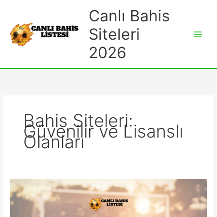
İçeriğe
Canlı Bahis
atla
Siteleri
Main
2026
Men
Bahis Siteleri:
Güvenilir ve Lisanslı
Olanları