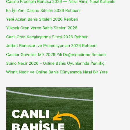
Casino Freespin Bonusu 2026 — Nasıl Alınır, Nasıl Kullanılır
En İyi Yeni Casino Siteleri 2026 Rehberi
Yeni Açılan Bahis Siteleri 2026 Rehberi
Yüksek Oran Veren Bahis Siteleri 2026
Canlı Oran Karşılaştırma Sitesi 2026 Rehberi
Jetbet Bonusları ve Promosyonları 2026 Rehberi
Casher Güvenilir Mi? 2026 Yılı Değerlendirme Rehberi
Spino Nedir 2026 – Online Bahis Oyunlarında Yenilikçi
Winnit Nedir ve Online Bahis Dünyasında Nasıl Bir Yere