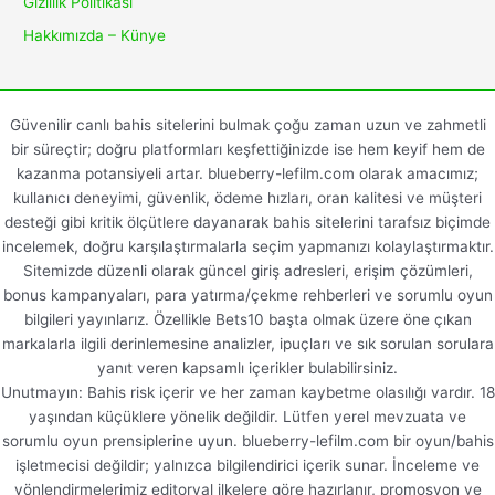
Gizlilik Politikası
Hakkımızda – Künye
Güvenilir canlı bahis sitelerini bulmak çoğu zaman uzun ve zahmetli
bir süreçtir; doğru platformları keşfettiğinizde ise hem keyif hem de
kazanma potansiyeli artar. blueberry-lefilm.com olarak amacımız;
kullanıcı deneyimi, güvenlik, ödeme hızları, oran kalitesi ve müşteri
desteği gibi kritik ölçütlere dayanarak bahis sitelerini tarafsız biçimde
incelemek, doğru karşılaştırmalarla seçim yapmanızı kolaylaştırmaktır.
Sitemizde düzenli olarak güncel giriş adresleri, erişim çözümleri,
bonus kampanyaları, para yatırma/çekme rehberleri ve sorumlu oyun
bilgileri yayınlarız. Özellikle Bets10 başta olmak üzere öne çıkan
markalarla ilgili derinlemesine analizler, ipuçları ve sık sorulan sorulara
yanıt veren kapsamlı içerikler bulabilirsiniz.
Unutmayın: Bahis risk içerir ve her zaman kaybetme olasılığı vardır. 18
yaşından küçüklere yönelik değildir. Lütfen yerel mevzuata ve
sorumlu oyun prensiplerine uyun. blueberry-lefilm.com bir oyun/bahis
işletmecisi değildir; yalnızca bilgilendirici içerik sunar. İnceleme ve
yönlendirmelerimiz editoryal ilkelere göre hazırlanır, promosyon ve