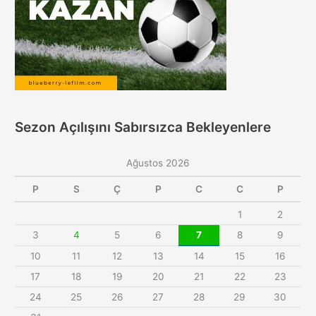
Sezon Açılışını Sabırsızca Bekleyenlere
Ağustos 2026
P
S
Ç
P
C
C
P
1
2
3
4
5
6
7
8
9
10
11
12
13
14
15
16
17
18
19
20
21
22
23
24
25
26
27
28
29
30