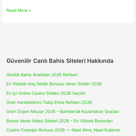
Uygun
Read More »
Oyun
Siteleri
Güvenilir
mi
Güvenilir Canlı Bahis Siteleri Hakkında
Günlük Bahis Analizleri 2026 Rehberi
En Yüksek Hoş Geldin Bonusu Veren Siteler 2026
En İyi Online Casino Siteleri 2026 Seçimi
Oran Hareketlerini Takip Etme Rehberi 2026
Oran Düşen Maçlar 2026 – Bahislerde Kazandıran İpuçları
Bonus Veren İddaa Siteleri 2026 – En Yüksek Bonusları
Casino Freespin Bonusu 2026 — Nasıl Alınır, Nasıl Kullanılır