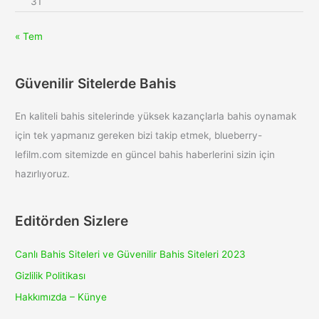
31
« Tem
Güvenilir Sitelerde Bahis
En kaliteli bahis sitelerinde yüksek kazançlarla bahis oynamak
için tek yapmanız gereken bizi takip etmek, blueberry-
lefilm.com sitemizde en güncel bahis haberlerini sizin için
hazırlıyoruz.
Editörden Sizlere
Canlı Bahis Siteleri ve Güvenilir Bahis Siteleri 2023
Gizlilik Politikası
Hakkımızda – Künye