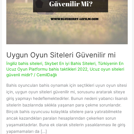
Uygun Oyun Siteleri Güvenilir mi
İngiliz bahis siteleri
,
Skybet En iyi Bahis Siteleri
,
Türkiyenin En
Ucuz Oyun Platformu bahis taktikleri 2022
,
Ucuz oyun siteleri
güvenli midir?
/
CemilDağlı
Bahis oyuncuları bahis oynamak için seçtikleri uyun oyun sitesi
için, uygun oyun siteleri güvenilir mi, sorusunu aratarak siteye
giriş yapmayı hedeflemektedirler. Bunun nedeni yabancı lisanslı
sitelerin bazılarında sıklıkla yaşanan para çekme sorunlarıdır.
Birçok bahis oyuncusu kolaylıkla sitelere para yatırabilmekte
ancak kazandıkları paraları hesaplarından çekerken sorun
yaşamaktadırlar. Buna ek olarak sitelerin yasaklanması ile giriş
yapamamaları da […]