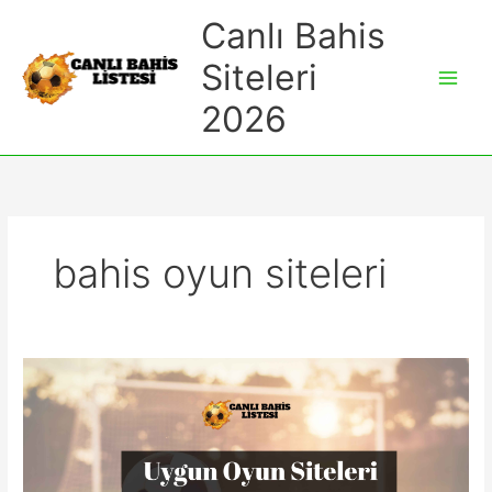
İçeriğe
Canlı Bahis
atla
Siteleri
Main
2026
Men
bahis oyun siteleri