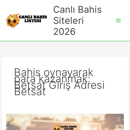
İçeriğe
Canlı Bahis
atla
Siteleri
Main
2026
Men
Bahis oynayarak
para kazanmak:
Betsat Giriş Adresi
Betsat