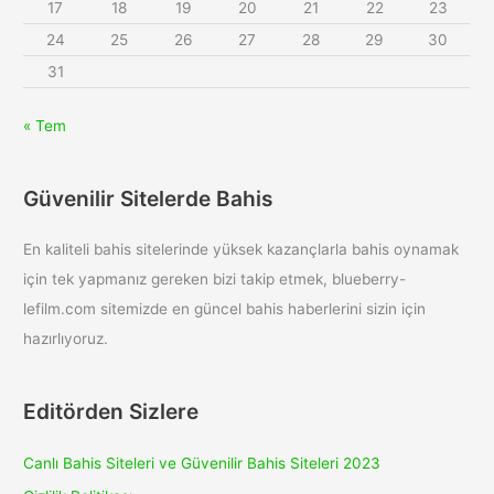
17
18
19
20
21
22
23
24
25
26
27
28
29
30
31
« Tem
Güvenilir Sitelerde Bahis
En kaliteli bahis sitelerinde yüksek kazançlarla bahis oynamak
için tek yapmanız gereken bizi takip etmek, blueberry-
lefilm.com sitemizde en güncel bahis haberlerini sizin için
hazırlıyoruz.
Editörden Sizlere
Canlı Bahis Siteleri ve Güvenilir Bahis Siteleri 2023