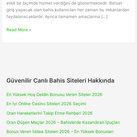
etkili bir biçimde hizmet verdiğini de göstermektedir. Betsat
giriş yapacak olan bahis kullanıcıları her zaman bu imkanlardan
faydalanacaklardır. Ayrıca tamamen amaçlarına […]
Betsat
Read More »
Giriş
Adresi
Güvenilir Canlı Bahis Siteleri Hakkında
En Yüksek Hoş Geldin Bonusu Veren Siteler 2026
En İyi Online Casino Siteleri 2026 Seçimi
Oran Hareketlerini Takip Etme Rehberi 2026
Oran Düşen Maçlar 2026 – Bahislerde Kazandıran İpuçları
Bonus Veren İddaa Siteleri 2026 – En Yüksek Bonusları