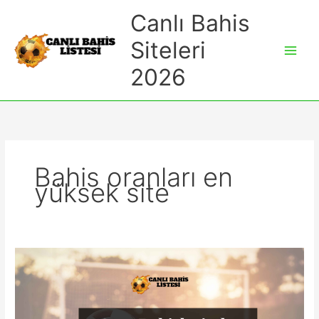
İçeriğe
Canlı Bahis
atla
Siteleri
Main
2026
Men
Bahis oranları en
yüksek site