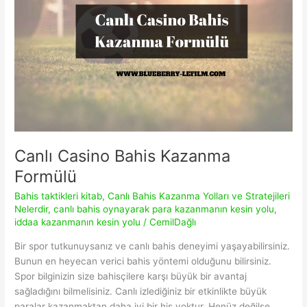
Canlı Casino Bahis Kazanma
Formülü
Bahis taktikleri kitab
,
Canlı Bahis Kazanma Yolları ve Stratejileri
Nelerdir
,
canlı bahis oynayarak para kazanmanın kesin yolu
,
iddaa kazanmanın kesin yolu
/
CemilDağlı
Bir spor tutkunuysanız ve canlı bahis deneyimi yaşayabilirsiniz.
Bunun en heyecan verici bahis yöntemi olduğunu bilirsiniz.
Spor bilginizin size bahisçilere karşı büyük bir avantaj
sağladığını bilmelisiniz. Canlı izlediğiniz bir etkinlikte büyük
paralar kazanmaktan daha iyi bir his yoktur. Henüz değilse,