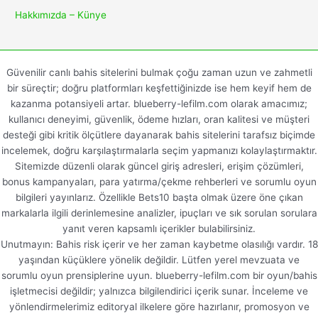
Hakkımızda – Künye
Güvenilir canlı bahis sitelerini bulmak çoğu zaman uzun ve zahmetli
bir süreçtir; doğru platformları keşfettiğinizde ise hem keyif hem de
kazanma potansiyeli artar. blueberry-lefilm.com olarak amacımız;
kullanıcı deneyimi, güvenlik, ödeme hızları, oran kalitesi ve müşteri
desteği gibi kritik ölçütlere dayanarak bahis sitelerini tarafsız biçimde
incelemek, doğru karşılaştırmalarla seçim yapmanızı kolaylaştırmaktır.
Sitemizde düzenli olarak güncel giriş adresleri, erişim çözümleri,
bonus kampanyaları, para yatırma/çekme rehberleri ve sorumlu oyun
bilgileri yayınlarız. Özellikle Bets10 başta olmak üzere öne çıkan
markalarla ilgili derinlemesine analizler, ipuçları ve sık sorulan sorulara
yanıt veren kapsamlı içerikler bulabilirsiniz.
Unutmayın: Bahis risk içerir ve her zaman kaybetme olasılığı vardır. 18
yaşından küçüklere yönelik değildir. Lütfen yerel mevzuata ve
sorumlu oyun prensiplerine uyun. blueberry-lefilm.com bir oyun/bahis
işletmecisi değildir; yalnızca bilgilendirici içerik sunar. İnceleme ve
yönlendirmelerimiz editoryal ilkelere göre hazırlanır, promosyon ve