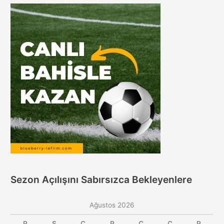
Sezon Açılışını Sabırsızca Bekleyenlere
Ağustos 2026
P
S
Ç
P
C
C
P