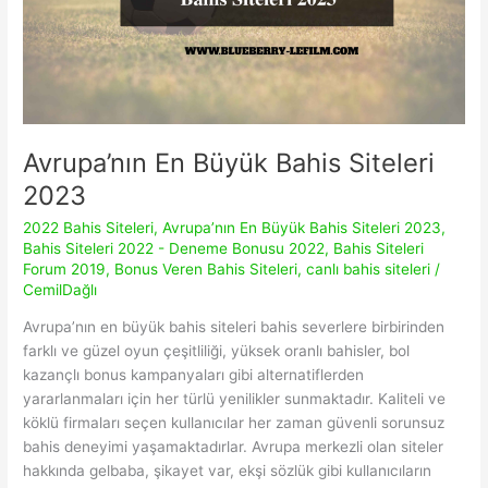
Avrupa’nın En Büyük Bahis Siteleri
2023
2022 Bahis Siteleri
,
Avrupa’nın En Büyük Bahis Siteleri 2023
,
Bahis Siteleri 2022 - Deneme Bonusu 2022
,
Bahis Siteleri
Forum 2019
,
Bonus Veren Bahis Siteleri
,
canlı bahis siteleri
/
CemilDağlı
Avrupa’nın en büyük bahis siteleri bahis severlere birbirinden
farklı ve güzel oyun çeşitliliği, yüksek oranlı bahisler, bol
kazançlı bonus kampanyaları gibi alternatiflerden
yararlanmaları için her türlü yenilikler sunmaktadır. Kaliteli ve
köklü firmaları seçen kullanıcılar her zaman güvenli sorunsuz
bahis deneyimi yaşamaktadırlar. Avrupa merkezli olan siteler
hakkında gelbaba, şikayet var, ekşi sözlük gibi kullanıcıların