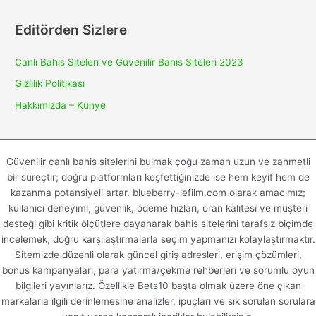
Editörden Sizlere
Canlı Bahis Siteleri ve Güvenilir Bahis Siteleri 2023
Gizlilik Politikası
Hakkımızda – Künye
Güvenilir canlı bahis sitelerini bulmak çoğu zaman uzun ve zahmetli
bir süreçtir; doğru platformları keşfettiğinizde ise hem keyif hem de
kazanma potansiyeli artar. blueberry-lefilm.com olarak amacımız;
kullanıcı deneyimi, güvenlik, ödeme hızları, oran kalitesi ve müşteri
desteği gibi kritik ölçütlere dayanarak bahis sitelerini tarafsız biçimde
incelemek, doğru karşılaştırmalarla seçim yapmanızı kolaylaştırmaktır.
Sitemizde düzenli olarak güncel giriş adresleri, erişim çözümleri,
bonus kampanyaları, para yatırma/çekme rehberleri ve sorumlu oyun
bilgileri yayınlarız. Özellikle Bets10 başta olmak üzere öne çıkan
markalarla ilgili derinlemesine analizler, ipuçları ve sık sorulan sorulara