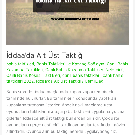
İddaa’da Alt Üst Taktiği
bahis taktikleri
,
Bahis Taktikleri ile Kazanç Sağlayın
,
Canlı Bahis
Kazanma Taktikleri
,
Canlı Bahis Kazanma Taktikleri Nelerdir?
,
Canlı Bahis Köşesi/Taktikleri
,
canlı bahis taktikleri
,
canlı bahis
taktikleri 2022
,
İddaa'da Alt Üst Taktiği
/
CemilDağlı
Bahis severler iddaa maçlarında kupon yaparken birçok
tahminde bulunurlar. Bu tahminlerin sonucunda yaptıkları
kuponların tutmasını isterler. Ancak riskli maçlarda usta
oyuncuların taktiklerini araştırıp bu taktikleri uygulama yoluna
giderler. İddaada alt üst taktiği bunlardan birisidir. Çok usta
oyuncuların gerçekleştirdiği taktik oyuncular tarafından gözlem
altındadır. Oyuncuların bu taktiği nerede uygulayacağınız,