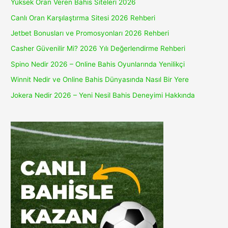
Yüksek Oran Veren Bahis Siteleri 2026
Canlı Oran Karşılaştırma Sitesi 2026 Rehberi
Jetbet Bonusları ve Promosyonları 2026 Rehberi
Casher Güvenilir Mi? 2026 Yılı Değerlendirme Rehberi
Spino Nedir 2026 – Online Bahis Oyunlarında Yenilikçi
Winnit Nedir ve Online Bahis Dünyasında Nasıl Bir Yere
Jokera Nedir 2026 – Yeni Nesil Bahis Deneyimi Hakkında