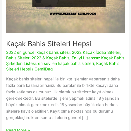
Kaçak Bahis Siteleri Hepsi
2022 en güncel kaçak bahis sitesi
,
2022 Kaçak İddaa Siteleri
,
Bahis Siteleri 2022 & Kaçak Bahis
,
En İyi Lisanssız Kaçak Bahis
Şirketleri Listesi
,
en sevilen kaçak bahis siteleri
,
Kaçak Bahis
Siteleri Hepsi
/
CemilDağlı
Kaçak bahis siteleri hepsi ile birlikte işlemler yaparsanız daha
fazla para kazanabilirsiniz. Bu paralar ile birlikte kasayı daha
fazla katlamış olursunuz. İlk olarak bu sitelere kayıt olmak
gerekmektedir. Bu sitelerde işlem yapmak adına 18 yaşından
büyük olmak gerekmektedir. 18 yaşından büyük olan herkes
sitelere kayıt olabilirler. Kayıt olma noktasında bu durumu
gerçekleştirdikten sonra sitelerin güncel […]
Kaçak
Read More »