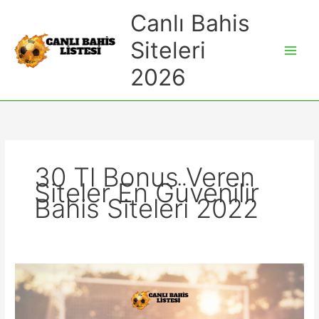
İçeriğe
Canlı Bahis
atla
Siteleri
Main
2026
Men
30 Tl Bonus Veren
Siteler En Güvenilir
Bahis Siteleri 2022