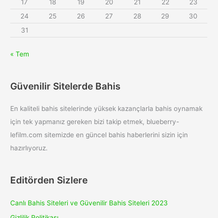
17
18
19
20
21
22
23
24
25
26
27
28
29
30
31
« Tem
Güvenilir Sitelerde Bahis
En kaliteli bahis sitelerinde yüksek kazançlarla bahis oynamak
için tek yapmanız gereken bizi takip etmek, blueberry-
lefilm.com sitemizde en güncel bahis haberlerini sizin için
hazırlıyoruz.
Editörden Sizlere
Canlı Bahis Siteleri ve Güvenilir Bahis Siteleri 2023
Gizlilik Politikası