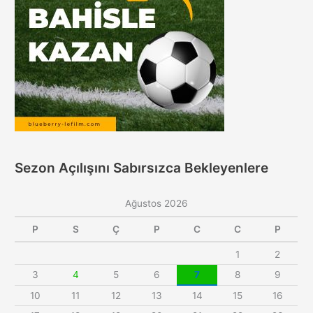
Sezon Açılışını Sabırsızca Bekleyenlere
Ağustos 2026
P
S
Ç
P
C
C
P
1
2
3
4
5
6
7
8
9
10
11
12
13
14
15
16