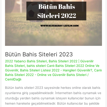
Bütün Bahis Siteleri 2023
2022 Yabancı Bahis Siteleri
,
Bahis Siteleri 2022 | Güvenilir
Bahis Siteleri
,
bahis siteleri Canlı Bahis Siteleri 2022 Online Ve
Güvenilir
,
Bahis Siteleri Listesi 2022 - Hangileri Güvenilir?
,
Canlı
Bahis Siteleri 2022 - Online ve Güvenilir Bahis Siteleri
/
CemilDağlı
Bütün bahis siteleri 2023 sayesinde herkes online olarak bahis
oyunlarına giriş yapabilmektedir. İnternetten bahis oynamak ve
oturduğu yerden bahis oynamak isteyen kullanıcılar bunun için
hemen harekete geçebilmektedir. Bütün kullanıcılar bu şekilde