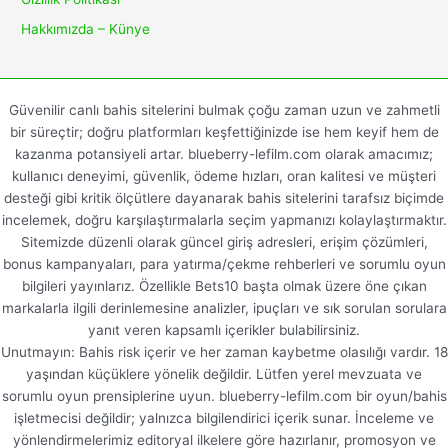
Hakkımızda – Künye
Güvenilir canlı bahis sitelerini bulmak çoğu zaman uzun ve zahmetli
bir süreçtir; doğru platformları keşfettiğinizde ise hem keyif hem de
kazanma potansiyeli artar. blueberry-lefilm.com olarak amacımız;
kullanıcı deneyimi, güvenlik, ödeme hızları, oran kalitesi ve müşteri
desteği gibi kritik ölçütlere dayanarak bahis sitelerini tarafsız biçimde
incelemek, doğru karşılaştırmalarla seçim yapmanızı kolaylaştırmaktır.
Sitemizde düzenli olarak güncel giriş adresleri, erişim çözümleri,
bonus kampanyaları, para yatırma/çekme rehberleri ve sorumlu oyun
bilgileri yayınlarız. Özellikle Bets10 başta olmak üzere öne çıkan
markalarla ilgili derinlemesine analizler, ipuçları ve sık sorulan sorulara
yanıt veren kapsamlı içerikler bulabilirsiniz.
Unutmayın: Bahis risk içerir ve her zaman kaybetme olasılığı vardır. 18
yaşından küçüklere yönelik değildir. Lütfen yerel mevzuata ve
sorumlu oyun prensiplerine uyun. blueberry-lefilm.com bir oyun/bahis
işletmecisi değildir; yalnızca bilgilendirici içerik sunar. İnceleme ve
yönlendirmelerimiz editoryal ilkelere göre hazırlanır, promosyon ve