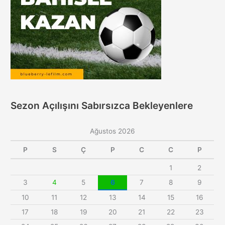
Sezon Açılışını Sabırsızca Bekleyenlere
Ağustos 2026
P
S
Ç
P
C
C
P
1
2
3
4
5
6
7
8
9
10
11
12
13
14
15
16
17
18
19
20
21
22
23