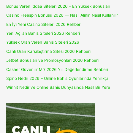
Bonus Veren İddaa Siteleri 2026 – En Yüksek Bonusları
Casino Freespin Bonusu 2026 — Nasıl Alınır, Nasıl Kullanılır
En İyi Yeni Casino Siteleri 2026 Rehberi
Yeni Açılan Bahis Siteleri 2026 Rehberi
Yüksek Oran Veren Bahis Siteleri 2026
Canlı Oran Karşılaştırma Sitesi 2026 Rehberi
Jetbet Bonusları ve Promosyonları 2026 Rehberi
Casher Güvenilir Mi? 2026 Yılı Değerlendirme Rehberi
Spino Nedir 2026 – Online Bahis Oyunlarında Yenilikçi
Winnit Nedir ve Online Bahis Dünyasında Nasıl Bir Yere