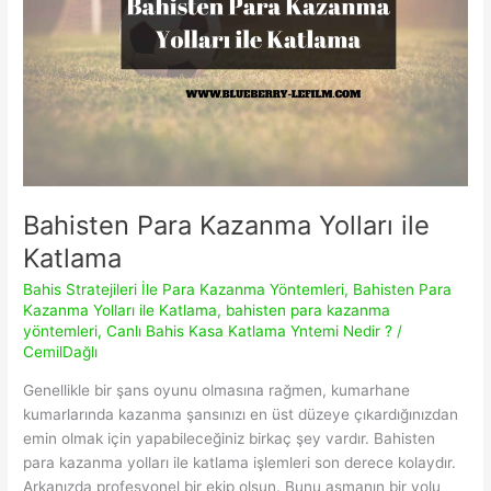
Bahisten Para Kazanma Yolları ile
Katlama
Bahis Stratejileri İle Para Kazanma Yöntemleri
,
Bahisten Para
Kazanma Yolları ile Katlama
,
bahisten para kazanma
yöntemleri
,
Canlı Bahis Kasa Katlama Yntemi Nedir ?
/
CemilDağlı
Genellikle bir şans oyunu olmasına rağmen, kumarhane
kumarlarında kazanma şansınızı en üst düzeye çıkardığınızdan
emin olmak için yapabileceğiniz birkaç şey vardır. Bahisten
para kazanma yolları ile katlama işlemleri son derece kolaydır.
Arkanızda profesyonel bir ekip olsun. Bunu aşmanın bir yolu