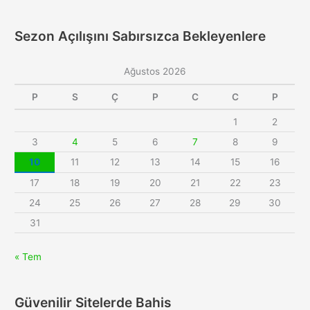
Sezon Açılışını Sabırsızca Bekleyenlere
Ağustos 2026
P
S
Ç
P
C
C
P
1
2
3
4
5
6
7
8
9
10
11
12
13
14
15
16
17
18
19
20
21
22
23
24
25
26
27
28
29
30
31
« Tem
Güvenilir Sitelerde Bahis