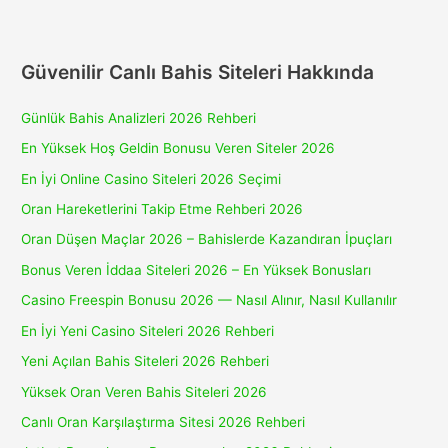
Güvenilir Canlı Bahis Siteleri Hakkında
Günlük Bahis Analizleri 2026 Rehberi
En Yüksek Hoş Geldin Bonusu Veren Siteler 2026
En İyi Online Casino Siteleri 2026 Seçimi
Oran Hareketlerini Takip Etme Rehberi 2026
Oran Düşen Maçlar 2026 – Bahislerde Kazandıran İpuçları
Bonus Veren İddaa Siteleri 2026 – En Yüksek Bonusları
Casino Freespin Bonusu 2026 — Nasıl Alınır, Nasıl Kullanılır
En İyi Yeni Casino Siteleri 2026 Rehberi
Yeni Açılan Bahis Siteleri 2026 Rehberi
Yüksek Oran Veren Bahis Siteleri 2026
Canlı Oran Karşılaştırma Sitesi 2026 Rehberi