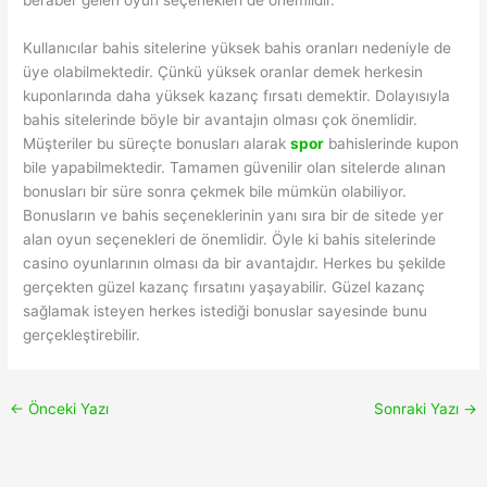
beraber gelen oyun seçenekleri de önemlidir.
Kullanıcılar bahis sitelerine yüksek bahis oranları nedeniyle de
üye olabilmektedir. Çünkü yüksek oranlar demek herkesin
kuponlarında daha yüksek kazanç fırsatı demektir. Dolayısıyla
bahis sitelerinde böyle bir avantajın olması çok önemlidir.
Müşteriler bu süreçte bonusları alarak
spor
bahislerinde kupon
bile yapabilmektedir. Tamamen güvenilir olan sitelerde alınan
bonusları bir süre sonra çekmek bile mümkün olabiliyor.
Bonusların ve bahis seçeneklerinin yanı sıra bir de sitede yer
alan oyun seçenekleri de önemlidir. Öyle ki bahis sitelerinde
casino oyunlarının olması da bir avantajdır. Herkes bu şekilde
gerçekten güzel kazanç fırsatını yaşayabilir. Güzel kazanç
sağlamak isteyen herkes istediği bonuslar sayesinde bunu
gerçekleştirebilir.
←
Önceki Yazı
Sonraki Yazı
→