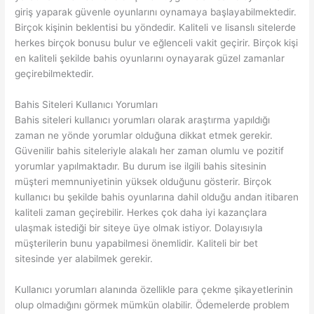
giriş yaparak güvenle oyunlarını oynamaya başlayabilmektedir.
Birçok kişinin beklentisi bu yöndedir. Kaliteli ve lisanslı sitelerde
herkes birçok bonusu bulur ve eğlenceli vakit geçirir. Birçok kişi
en kaliteli şekilde bahis oyunlarını oynayarak güzel zamanlar
geçirebilmektedir.
Bahis Siteleri Kullanıcı Yorumları
Bahis siteleri kullanıcı yorumları olarak araştırma yapıldığı
zaman ne yönde yorumlar olduğuna dikkat etmek gerekir.
Güvenilir bahis siteleriyle alakalı her zaman olumlu ve pozitif
yorumlar yapılmaktadır. Bu durum ise ilgili bahis sitesinin
müşteri memnuniyetinin yüksek olduğunu gösterir. Birçok
kullanıcı bu şekilde bahis oyunlarına dahil olduğu andan itibaren
kaliteli zaman geçirebilir. Herkes çok daha iyi kazançlara
ulaşmak istediği bir siteye üye olmak istiyor. Dolayısıyla
müşterilerin bunu yapabilmesi önemlidir. Kaliteli bir bet
sitesinde yer alabilmek gerekir.
Kullanıcı yorumları alanında özellikle para çekme şikayetlerinin
olup olmadığını görmek mümkün olabilir. Ödemelerde problem