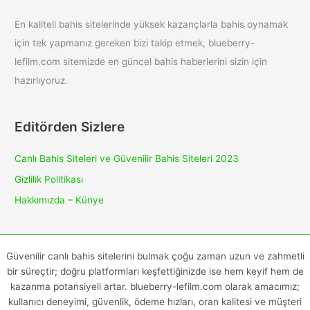
En kaliteli bahis sitelerinde yüksek kazançlarla bahis oynamak
için tek yapmanız gereken bizi takip etmek, blueberry-
lefilm.com sitemizde en güncel bahis haberlerini sizin için
hazırlıyoruz.
Editörden Sizlere
Canlı Bahis Siteleri ve Güvenilir Bahis Siteleri 2023
Gizlilik Politikası
Hakkımızda – Künye
Güvenilir canlı bahis sitelerini bulmak çoğu zaman uzun ve zahmetli
bir süreçtir; doğru platformları keşfettiğinizde ise hem keyif hem de
kazanma potansiyeli artar. blueberry-lefilm.com olarak amacımız;
kullanıcı deneyimi, güvenlik, ödeme hızları, oran kalitesi ve müşteri