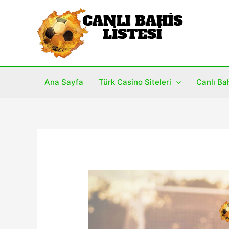
İçeriğe
atla
Ana Sayfa
Türk Casino Siteleri
Canlı Bah