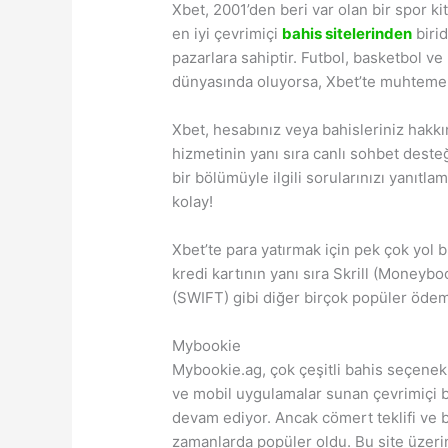
Xbet, 2001’den beri var olan bir spor k
en iyi çevrimiçi
bahis sitelerinden
birid
pazarlara sahiptir. Futbol, ​​​​basketbol v
dünyasında oluyorsa, Xbet’te muhtemele
Xbet, hesabınız veya bahisleriniz hak
hizmetinin yanı sıra canlı sohbet deste
bir bölümüyle ilgili sorularınızı yanıtl
kolay!
Xbet’te para yatırmak için pek çok yol 
kredi kartının yanı sıra Skrill (Moneyb
(SWIFT) gibi diğer birçok popüler öde
Mybookie
Mybookie.ag, çok çeşitli bahis seçenekle
ve mobil uygulamalar sunan çevrimiçi bi
devam ediyor. Ancak cömert teklifi ve b
zamanlarda popüler oldu. Bu site üzerin