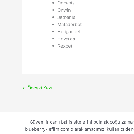
Onbahis
Onwin
Jetbahis
Matadorbet
Holiganbet
Hovarda
Rexbet
←
Önceki Yazı
Güvenilir canlı bahis sitelerini bulmak çoğu zama
blueberry-lefilm.com olarak amacımız; kullanıcı deney