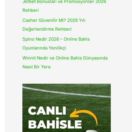
Jetbet Bonusları ve Promosyonları 2026
Rehberi
Casher Güvenilir Mi? 2026 Yılı
Değerlendirme Rehberi
Spino Nedir 2026 – Online Bahis
Oyunlarında Yenilikçi
Winnit Nedir ve Online Bahis Dünyasında
Nasıl Bir Yere