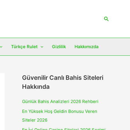
Arama
Türkçe Rulet
Gizlilik
Hakkımızda
Güvenilir Canlı Bahis Siteleri
Hakkında
Günlük Bahis Analizleri 2026 Rehberi
En Yüksek Hoş Geldin Bonusu Veren
Siteler 2026
En İyi Online Casino Siteleri 2026 Seçimi