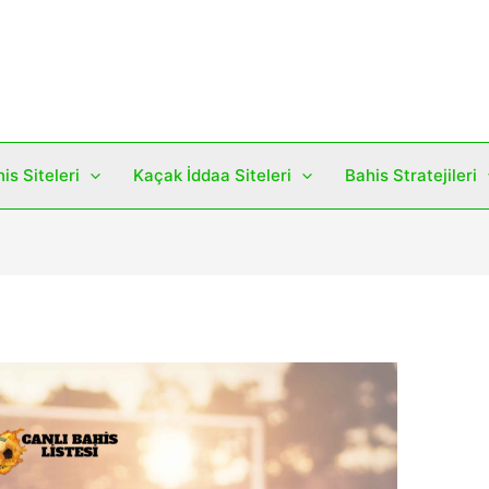
is Siteleri
Kaçak İddaa Siteleri
Bahis Stratejileri