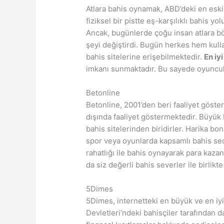
Atlara bahis oynamak, ABD’deki en eski 
fiziksel bir pistte eş-karşılıklı bahis yo
Ancak, bugünlerde çoğu insan atlara bö
şeyi değiştirdi. Bugün herkes hem kull
bahis sitelerine erişebilmektedir.
En iy
imkanı sunmaktadır. Bu sayede oyuncu
Betonline
Betonline, 2001’den beri faaliyet göste
dışında faaliyet göstermektedir. Büyük b
bahis sitelerinden biridirler. Harika bo
spor veya oyunlarda kapsamlı bahis se
rahatlığı ile bahis oynayarak para kazan
da siz değerli bahis severler ile birlikt
5Dimes
5Dimes, internetteki en büyük ve en iyi 
Devletleri’ndeki bahisçiler tarafından da