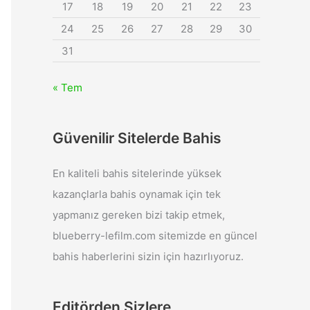
17
18
19
20
21
22
23
24
25
26
27
28
29
30
31
« Tem
Güvenilir Sitelerde Bahis
En kaliteli bahis sitelerinde yüksek
kazançlarla bahis oynamak için tek
yapmanız gereken bizi takip etmek,
blueberry-lefilm.com sitemizde en güncel
bahis haberlerini sizin için hazırlıyoruz.
Editörden Sizlere