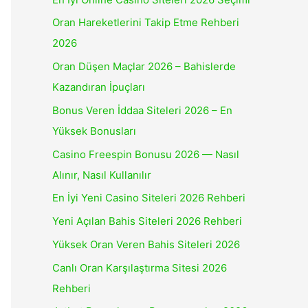
Oran Hareketlerini Takip Etme Rehberi
2026
Oran Düşen Maçlar 2026 – Bahislerde
Kazandıran İpuçları
Bonus Veren İddaa Siteleri 2026 – En
Yüksek Bonusları
Casino Freespin Bonusu 2026 — Nasıl
Alınır, Nasıl Kullanılır
En İyi Yeni Casino Siteleri 2026 Rehberi
Yeni Açılan Bahis Siteleri 2026 Rehberi
Yüksek Oran Veren Bahis Siteleri 2026
Canlı Oran Karşılaştırma Sitesi 2026
Rehberi