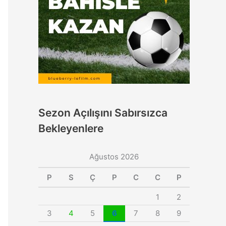
Sezon Açılışını Sabırsızca
Bekleyenlere
Ağustos 2026
P
S
Ç
P
C
C
P
1
2
3
4
5
6
7
8
9