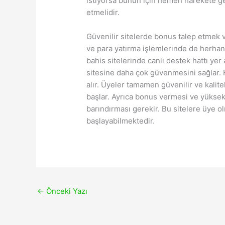
istiyorsa bunun için hemen harekete geç
etmelidir.
Güvenilir sitelerde bonus talep etme
ve para yatırma işlemlerinde de herhan
bahis sitelerinde canlı destek hattı yer
sitesine daha çok güvenmesini sağlar. H
alır. Üyeler tamamen güvenilir ve kalit
başlar. Ayrıca bonus vermesi ve yüksek 
barındırması gerekir. Bu sitelere üye 
başlayabilmektedir.
←
Önceki Yazı