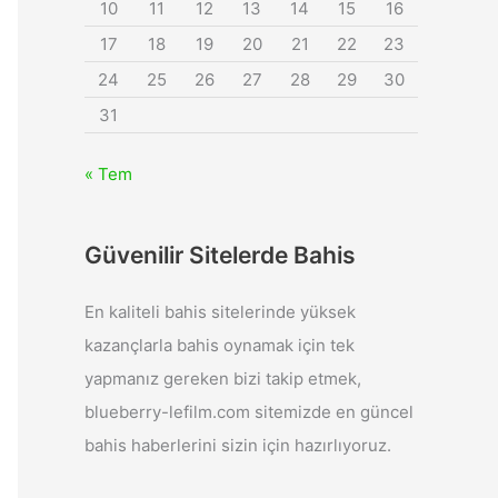
10
11
12
13
14
15
16
17
18
19
20
21
22
23
24
25
26
27
28
29
30
31
« Tem
Güvenilir Sitelerde Bahis
En kaliteli bahis sitelerinde yüksek
kazançlarla bahis oynamak için tek
yapmanız gereken bizi takip etmek,
blueberry-lefilm.com sitemizde en güncel
bahis haberlerini sizin için hazırlıyoruz.