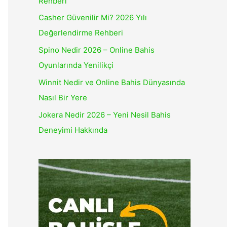
Rehberi
Casher Güvenilir Mi? 2026 Yılı
Değerlendirme Rehberi
Spino Nedir 2026 – Online Bahis
Oyunlarında Yenilikçi
Winnit Nedir ve Online Bahis Dünyasında
Nasıl Bir Yere
Jokera Nedir 2026 – Yeni Nesil Bahis
Deneyimi Hakkında