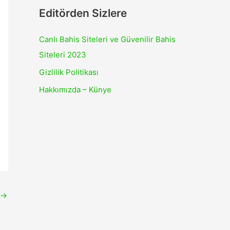
Editörden Sizlere
Canlı Bahis Siteleri ve Güvenilir Bahis
Siteleri 2023
Gizlilik Politikası
Hakkımızda – Künye
→