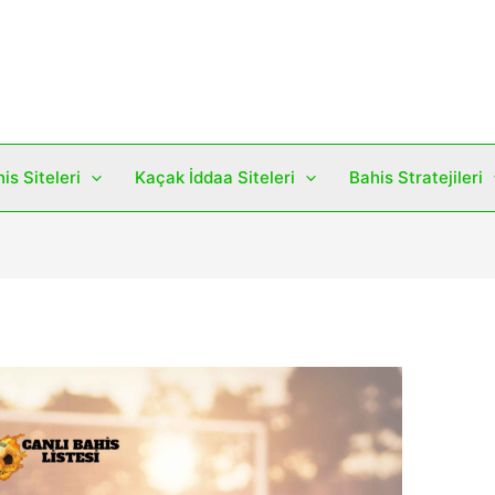
is Siteleri
Kaçak İddaa Siteleri
Bahis Stratejileri