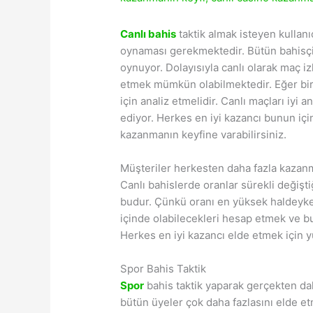
Canlı bahis
taktik almak isteyen kullanı
oynaması gerekmektedir. Bütün bahisçil
oynuyor. Dolayısıyla canlı olarak maç i
etmek mümkün olabilmektedir. Eğer bi
için analiz etmelidir. Canlı maçları iyi 
ediyor. Herkes en iyi kazancı bunun için
kazanmanın keyfine varabilirsiniz.
Müşteriler herkesten daha fazla kazanma
Canlı bahislerde oranlar sürekli değiştiğ
budur. Çünkü oranı en yüksek haldeyke
içinde olabilecekleri hesap etmek ve 
Herkes en iyi kazancı elde etmek için y
Spor Bahis Taktik
Spor
bahis taktik yaparak gerçekten da
bütün üyeler çok daha fazlasını elde et